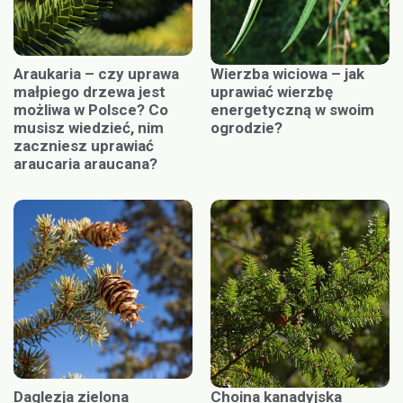
Araukaria – czy uprawa
Wierzba wiciowa – jak
małpiego drzewa jest
uprawiać wierzbę
możliwa w Polsce? Co
energetyczną w swoim
musisz wiedzieć, nim
ogrodzie?
zaczniesz uprawiać
araucaria araucana?
Daglezja zielona
Choina kanadyjska