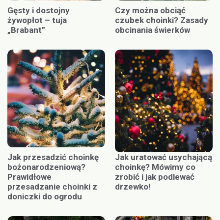
Gęsty i dostojny
Czy można obciąć
żywopłot – tuja
czubek choinki? Zasady
„Brabant”
obcinania świerków
Jak przesadzić choinkę
Jak uratować usychającą
bożonarodzeniową?
choinkę? Mówimy co
Prawidłowe
zrobić i jak podlewać
przesadzanie choinki z
drzewko!
doniczki do ogrodu