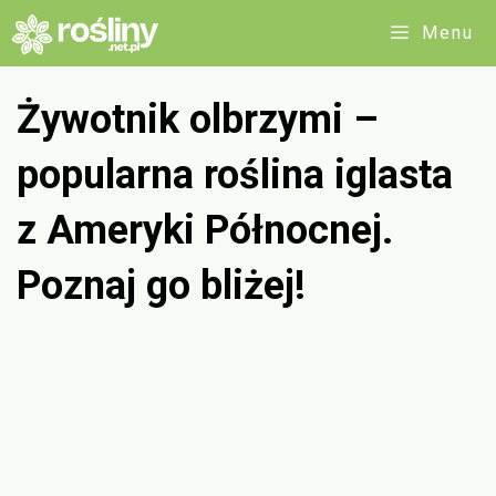
Przejdź
Menu
do
treści
Żywotnik olbrzymi –
popularna roślina iglasta
z Ameryki Północnej.
Poznaj go bliżej!