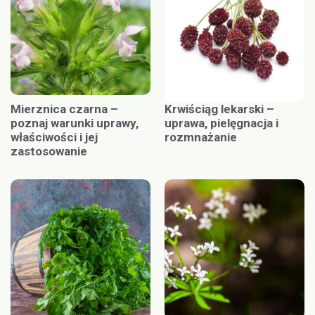
Mierznica czarna –
Krwiściąg lekarski –
poznaj warunki uprawy,
uprawa, pielęgnacja i
właściwości i jej
rozmnażanie
zastosowanie