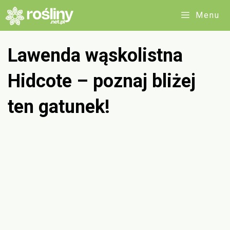
Przejdź
Menu
do
treści
Lawenda wąskolistna
Hidcote – poznaj bliżej
ten gatunek!