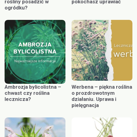
rośliny posadzić w
pokochasz uprawiać
ogródku?
Ambrozja bylicolistna –
Werbena – piękna roślina
chwast czy roślina
o prozdrowotnym
lecznicza?
działaniu. Uprawa i
pielęgnacja