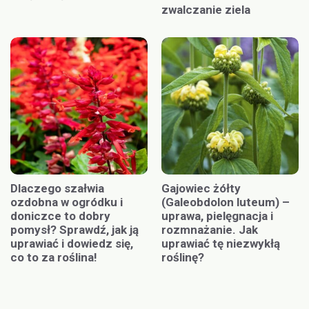
zwalczanie ziela
Dlaczego szałwia
Gajowiec żółty
ozdobna w ogródku i
(Galeobdolon luteum) –
doniczce to dobry
uprawa, pielęgnacja i
pomysł? Sprawdź, jak ją
rozmnażanie. Jak
uprawiać i dowiedz się,
uprawiać tę niezwykłą
co to za roślina!
roślinę?