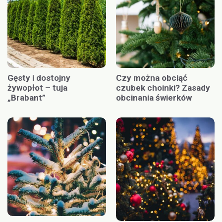
Gęsty i dostojny
Czy można obciąć
żywopłot – tuja
czubek choinki? Zasady
„Brabant”
obcinania świerków