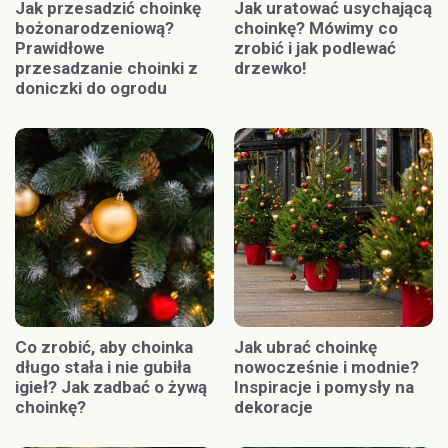
Jak przesadzić choinkę
Jak uratować usychającą
bożonarodzeniową?
choinkę? Mówimy co
Prawidłowe
zrobić i jak podlewać
przesadzanie choinki z
drzewko!
doniczki do ogrodu
Co zrobić, aby choinka
Jak ubrać choinkę
długo stała i nie gubiła
nowocześnie i modnie?
igieł? Jak zadbać o żywą
Inspiracje i pomysły na
choinkę?
dekoracje