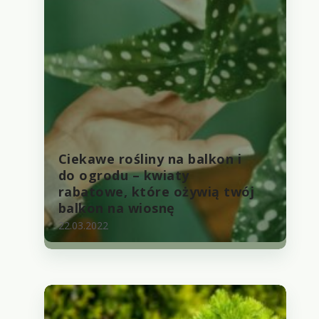
Ciekawe rośliny na balkon i
do ogrodu – kwiaty
rabatowe, które ożywią twój
balkon na wiosnę
22.03.2022