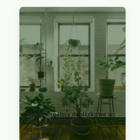
Rzadkie rośliny doniczkowe w
domu. Jak hodować
egzotyczne gatunki?
31.03.2022