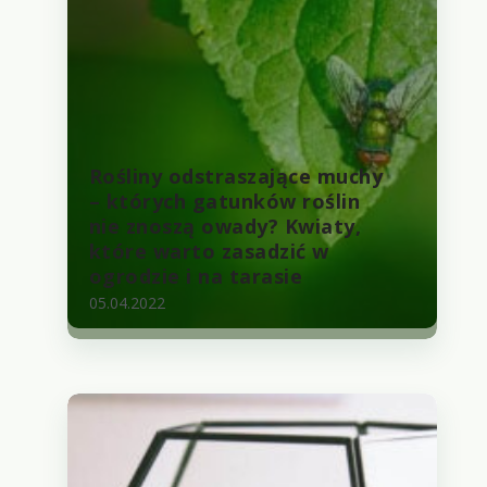
Rośliny odstraszające muchy
– których gatunków roślin
nie znoszą owady? Kwiaty,
które warto zasadzić w
ogrodzie i na tarasie
05.04.2022