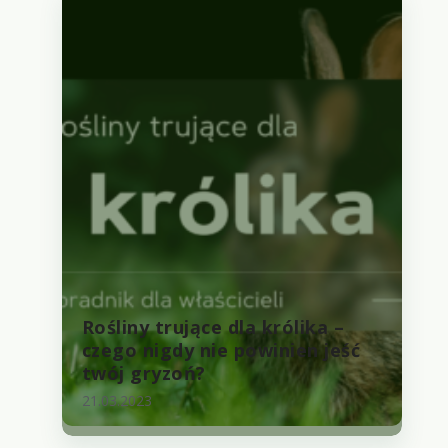
Rośliny trujące dla królika –
czego nigdy nie powinien jeść
twój gryzoń?
21.03.2023