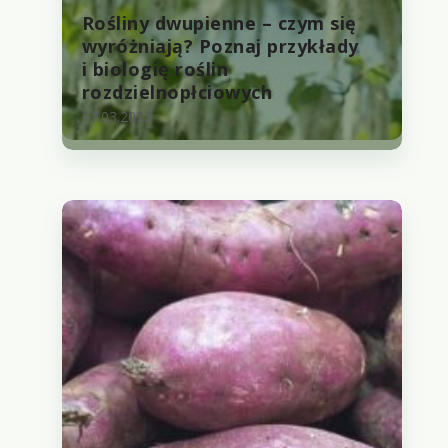
Rośliny dwupienne – czym się
wyróżniają? Poznaj przykłady
i biologię roślin
rozdzielnopłciowych
17.03.2023