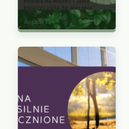
Roślina na wianki – jakie
kwiaty i zioła do plecenia
wianków?
30.03.2023