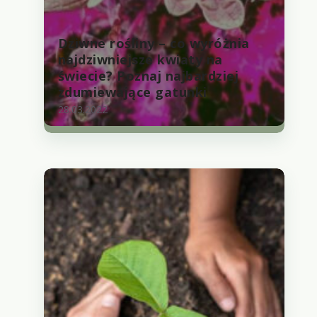
Dziwne rośliny – co wyróżnia
najdziwniejsze kwiaty na
świecie? Poznaj najbardziej
zdumiewające gatunki
28.03.2022