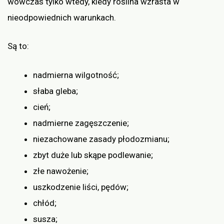
wówczas tylko wtedy, kiedy roślina wzrasta w
nieodpowiednich warunkach.
Są to:
nadmierna wilgotność;
słaba gleba;
cień;
nadmierne zagęszczenie;
niezachowane zasady płodozmianu;
zbyt duże lub skąpe podlewanie;
złe nawożenie;
uszkodzenie liści, pędów;
chłód;
susza;