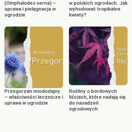
(Omphalodes verna) –
w polskich ogrodach. Jak
uprawa i pielęgnacja w
wyhodować tropikalne
ogrodzie
kwiaty?
Przegorzan miododajny
Rośliny o bordowych
– właściwości lecznicze i
liściach, które nadają się
uprawa w ogrodzie
do nasadzeń
ogrodowych