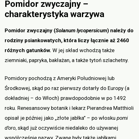
Pomidor zwyczajny –
charakterystyka warzywa
Pomidor zwyczajny (
Solanum lycopersicum
) należy do
rodziny psiankowatych, która liczy łącznie aż 2460
różnych gatunków.
W jej skład wchodzą także
ziemniaki, papryka, bakłażan, a także tytoń szlachetny.
Pomidory pochodzą z Ameryki Południowej lub
Środkowej, skąd po raz pierwszy dotarły do Europy (a
dokładniej – do Włoch) prawdopodobnie w po 1492
roku. Renesansowy botanik i lekarz Pierandrea Matthioli
opisał je później jako „złote jabłka” – po włosku
pomi
d’oro
, skąd już oczywiście niedaleko do używanej
współcześnie nazwy. Zwane były także jabłkami