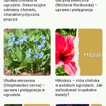
Uprawa chmielu w
Glicynia kwiecista
ogrodzie. Dekoracyjne
(Wisteria floribunda) –
odmiany chmielu,
uprawa i pielęgnacja
charakterystyczna
pnącza
Ułudka wiosenna
Hibiskus – róża chińska
(Omphalodes verna) –
w polskich ogrodach. Jak
uprawa i pielęgnacja w
wyhodować tropikalne
ogrodzie
kwiaty?