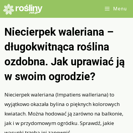
Przejdź
Menu
do
treści
Niecierpek waleriana –
długokwitnąca roślina
ozdobna. Jak uprawiać ją
w swoim ogrodzie?
Niecierpek waleriana (Impatiens walleriana) to
wyjątkowo okazała bylina o pięknych kolorowych
kwiatach. Można hodować ją zarówno na balkonie,
jak i w przydomowym ogródku. Sprawdź, jakie
warunki trzeba jej zapewnić.