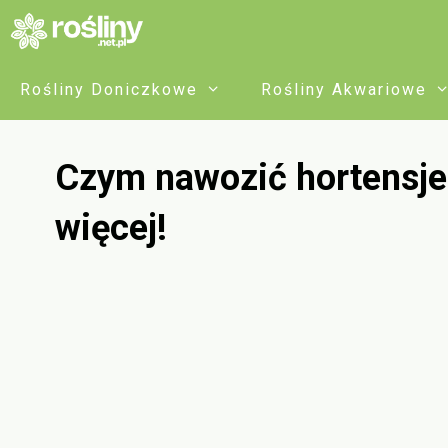
Przejdź
do
treści
Rośliny Doniczkowe
Rośliny Akwariowe
Czym nawozić hortensje
więcej!