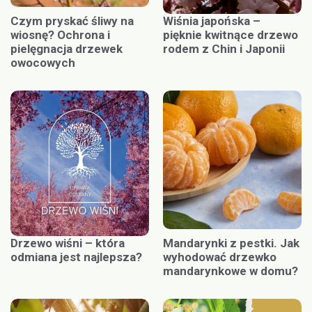
Czym pryskać śliwy na
Wiśnia japońska –
wiosnę? Ochrona i
pięknie kwitnące drzewo
pielęgnacja drzewek
rodem z Chin i Japonii
owocowych
Drzewo wiśni – która
Mandarynki z pestki. Jak
odmiana jest najlepsza?
wyhodować drzewko
mandarynkowe w domu?