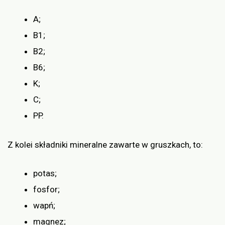
A;
B1;
B2;
B6;
K;
C;
PP.
Z kolei składniki mineralne zawarte w gruszkach, to:
potas;
fosfor;
wapń;
magnez;