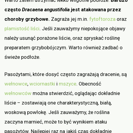
Warto zatem utrzymać lekko wilgotne podłoże.
Bardzo
często
Dracaena angustifolia
jest atakowana przez
choroby grzybowe.
Zagraża jej m.in.
fytoftoroza
oraz
plamistość liści
. Jeśli zauważymy niepokojące objawy
należy usunąć porażone liście, oraz spryskać roślinę
preparatem grzybobójczym. Warto również zadbać o
świeże podłoże.
Pasożytami, które dosyć często zagrażają dracenie, są
wełnowce
,
wciornastki
i
mszyce
. Obecność
wełnowców
można stwierdzić, oglądając dokładnie
liście – zostawiają one charakterystyczną, białą,
woskową powłokę. Jeśli zauważymy, że roślina
zaczyna marnieć, może to być wynikiem ataku
pasożytów. Najlepiej raz na jakiś czas dokładnie