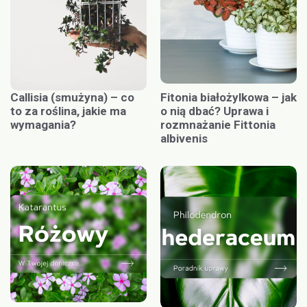
Callisia (smużyna) – co
Fitonia białożylkowa – jak
to za roślina, jakie ma
o nią dbać? Uprawa i
wymagania?
rozmnażanie Fittonia
albivenis