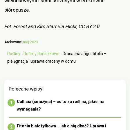
wielobarwnymi liśćmi ułożonymi w efektowne
pióropusze.
Fot. Forest and Kim Starr via Flickr, CC BY 2.0
Archiwum:
maj 2023
Rośliny
-
Rośliny doniczkowe
-
Dracaena angustifolia –
pielęgnacja i uprawa draceny w domu
Polecane wpisy:
Callisia (smużyna) – co to za roślina, jakie ma
wymagania?
Fitonia białożylkowa – jak o nią dbać? Uprawa i