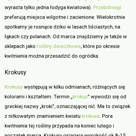
wyrasta tylko jedna łodyga kwiatowa).
Przebiśniegi
preferują miejsca wilgotne i zacienione. Wielokrotnie
spotkamy je rosnące dziko w lasach liściastych, na
łąkach czy polanach. Od marca znajdziemy je także w
sklepach jako
rośliny doniczkowe
, które po okresie
kwitnienia można przesadzić do ogródka.
Krokusy
Krokusy
występują w kilku odmianach, różniących się
kolorami i kształtem. Termin „
krokus
” wywodzi się od
greckiej nazwy „kroki”, oznaczającej nić. Ma to związek
z nitkowatym znamieniem kwiatu
krokusa
. Pora
kwitnienia tej rośliny przypada na koniec lutego i
początek marca. Krokusy osiągają wysokość ok 8-15