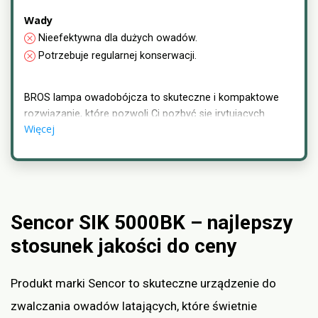
Wady
Nieefektywna dla dużych owadów.
Potrzebuje regularnej konserwacji.
BROS lampa owadobójcza to skuteczne i kompaktowe
rozwiązanie, które pozwoli Ci pozbyć się irytujących
Więcej
owadów. Dzięki zaawansowanej technologii przyciągania
światłem UV, lampa skutecznie przyciąga i eliminuje
insekty, zapewniając Ci spokojne i bezpieczne otoczenie.
Sencor SIK 5000BK – najlepszy
stosunek jakości do ceny
Produkt marki Sencor to skuteczne urządzenie do
zwalczania owadów latających, które świetnie