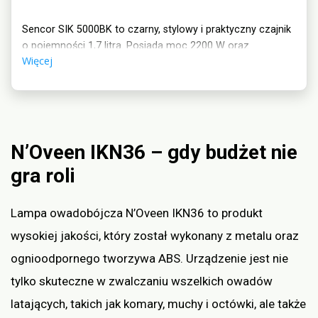
Sencor SIK 5000BK to czarny, stylowy i praktyczny czajnik
o pojemności 1,7 litra. Posiada moc 2200 W oraz
Więcej
automatyczne wyłączanie po zagotowaniu wody, co
zapewnia bezpieczeństwo użytkowania.
N’Oveen IKN36 – gdy budżet nie
gra roli
Lampa owadobójcza N’Oveen IKN36 to produkt
wysokiej jakości, który został wykonany z metalu oraz
ognioodpornego tworzywa ABS. Urządzenie jest nie
tylko skuteczne w zwalczaniu wszelkich owadów
latających, takich jak komary, muchy i octówki, ale także