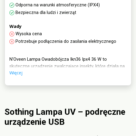
Odporna na warunki atmosferyczne (IPX4)
Bezpieczna dla ludzi i zwierząt
Wady
Wysoka cena
Potrzebuje podłączenia do zasilania elektrycznego
N’Oveen Lampa Owadobójcza Ikn36 Ipx4 36 W to
skuteczne urządzenie zwalczające insekty, które działa na
Więcej
powierzchni do 100 m². Posiada 2 tryby pracy i jest
odporne na warunki atmosferyczne dzięki klasie ochrony
IPX4.
Sothing Lampa UV – podręczne
urządzenie USB