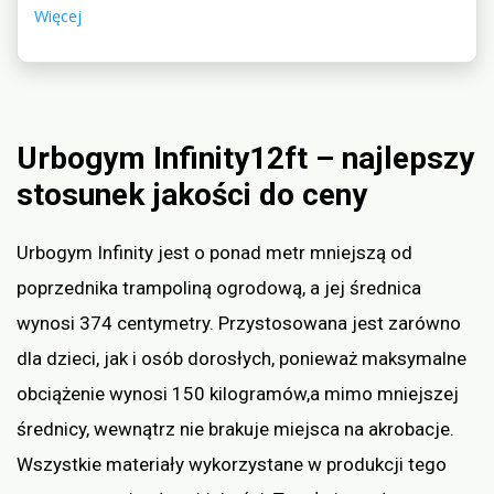
Więcej
Wyposażona w siatkę zabezpieczającą przed
wypadnięciem, zapewnia bezpieczeństwo podczas
zabawy. Doskonała jako forma aktywności fizycznej dla
całej rodziny.
Urbogym Infinity12ft – najlepszy
stosunek jakości do ceny
Urbogym Infinity jest o ponad metr mniejszą od
poprzednika trampoliną ogrodową, a jej średnica
wynosi 374 centymetry. Przystosowana jest zarówno
dla dzieci, jak i osób dorosłych, ponieważ maksymalne
obciążenie wynosi 150 kilogramów,a mimo mniejszej
średnicy, wewnątrz nie brakuje miejsca na akrobacje.
Wszystkie materiały wykorzystane w produkcji tego