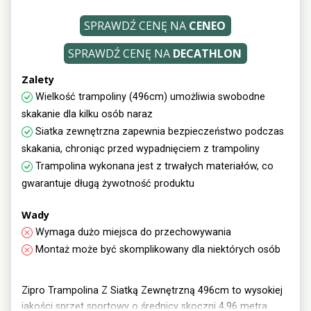
SPRAWDŹ CENĘ NA
CENEO
SPRAWDŹ CENĘ NA
DECATHLON
Zalety
Wielkość trampoliny (496cm) umożliwia swobodne
skakanie dla kilku osób naraz
Siatka zewnętrzna zapewnia bezpieczeństwo podczas
skakania, chroniąc przed wypadnięciem z trampoliny
Trampolina wykonana jest z trwałych materiałów, co
gwarantuje długą żywotność produktu
Wady
Wymaga dużo miejsca do przechowywania
Montaż może być skomplikowany dla niektórych osób
Zipro Trampolina Z Siatką Zewnętrzną 496cm to wysokiej
jakości sprzęt sportowy o średnicy skoczni 4,96 metra.