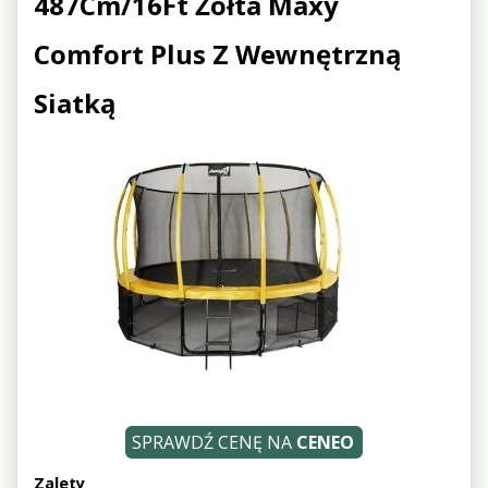
487Cm/16Ft Żółta Maxy
Comfort Plus Z Wewnętrzną
Siatką
SPRAWDŹ CENĘ NA
CENEO
Zalety