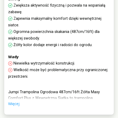
Zwiększa aktywność fizyczną i pozwala na wspaniałą
zabawę.
Zapewnia maksymalny komfort dzięki wewnętrznej
siatce.
Ogromna powierzchnia skakania (487cm/16ft) dla
większej swobody.
Żółty kolor dodaje energii i radości do ogrodu.
Wady
Niewielka wytrzymałość konstrukcji.
Wielkość może być problematyczna przy ograniczonej
przestrzeni.
Jumpi Trampolina Ogrodowa 487cm/16ft Żółta Maxy
Comfort Plus z Wewnętrzną Siatką to trampolina
Więcej
ogrodowa zapewniająca rozrywkę i aktywny wypoczynek
dla całej rodziny. Posiada maksymalne obciążenie do 150
kg, wewnętrzną siatkę zabezpieczającą oraz wygodne