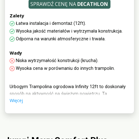
SPRAWDŹ CENĘ NA
DECATHLON
Zalety
Łatwa instalacja i demontaż (12ft).
Wysoka jakość materiałów i wytrzymała konstrukcja.
Odporna na warunki atmosferyczne i trwała.
Wady
Niska wytrzymałość konstrukcji (krucha).
Wysoka cena w porównaniu do innych trampolin.
Urbogym Trampolina ogrodowa Infinity 12ft to doskonały
sposób na aktywność na świeżym powietrzu. Ta
Więcej
trampolina o średnicy 12 stóp zapewnia niekończącą się
zabawę i skoki dla całej rodziny. Wytrzymała konstrukcja i
wysokiej jakości materiały gwarantują bezpieczne
użytkowanie. Odkryj radość skakania na tej trampolinie,
która pozwoli Ci cieszyć się aktywnością na zewnątrz w
stylu.