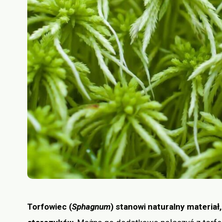
Torfowiec (
Sphagnum
) stanowi naturalny materia