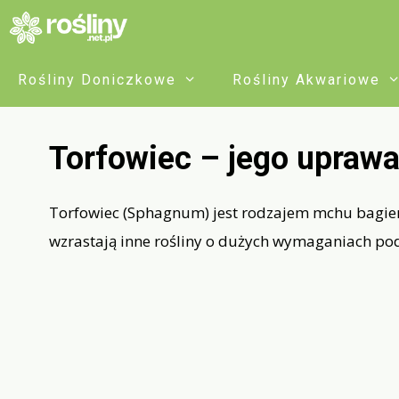
Przejdź
do
treści
Rośliny Doniczkowe
Rośliny Akwariowe
Torfowiec – jego upraw
Torfowiec (Sphagnum) jest rodzajem mchu bagienne
wzrastają inne rośliny o dużych wymaganiach po