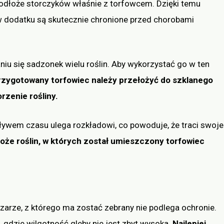
dłoże storczyków właśnie z torfowcem. Dzięki temu
 dodatku są skutecznie chronione przed chorobami
iu się sadzonek wielu roślin. Aby wykorzystać go w ten
rzygotowany torfowiec należy przełożyć do szklanego
orzenie rośliny.
ływem czasu ulega rozkładowi, co powoduje, że traci swoje
oże roślin, w których został umieszczony torfowiec
zarze, z którego ma zostać zebrany nie podlega ochronie.
 gdzie wilgotność gleby nie jest zbyt wysoka.
Najlepiej