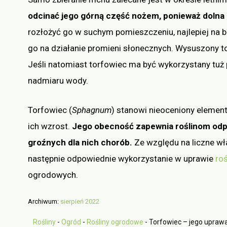
odcinać jego górną część nożem, ponieważ dolna
rozłożyć go w suchym pomieszczeniu, najlepiej na 
go na działanie promieni słonecznych. Wysuszony 
Jeśli natomiast torfowiec ma być wykorzystany tuż
nadmiaru wody.
Torfowiec (
Sphagnum
) stanowi nieoceniony elemen
ich wzrost.
Jego obecność zapewnia roślinom odp
groźnych dla nich chorób.
Ze względu na liczne wła
następnie odpowiednie wykorzystanie w uprawie
ro
ogrodowych.
Archiwum:
sierpień 2022
Rośliny
-
Ogród
-
Rośliny ogrodowe
-
Torfowiec – jego upraw