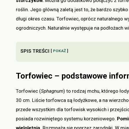
storczyków.
Można go dodatkowo połączyć z torfem
roślin. Jego główną zaletą jest to, że bardzo szyb
długi okres czasu. Torfowiec, oprócz naturalnego 
ogrodniczych. Naturalnie występuje na podłożach wil
SPIS TREŚCI
POKAŻ
Torfowiec – podstawowe infor
Torfowiec (
Sphagnum
) to rodzaj mchu, którego łod
30 cm. Liście torfowca są łodyżkowe, a na wierzcho
przede wszystkim dla torfowisk wysokich i przejści
posiada rozwiniętego systemu korzeniowego.
Pomi
wieloletnią.
Rozmnaża się poprzez zarodniki. W mia