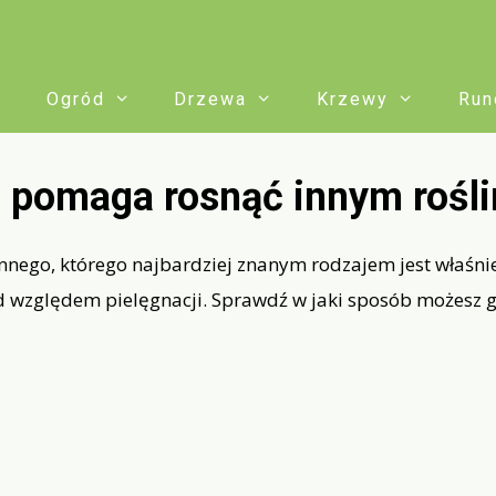
Ogród
Drzewa
Krzewy
Run
a pomaga rosnąć innym rośl
go, którego najbardziej znanym rodzajem jest właśnie me
d względem pielęgnacji. Sprawdź w jaki sposób możesz 