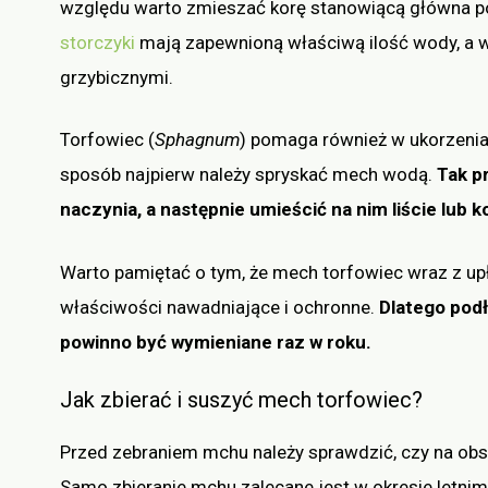
względu warto zmieszać korę stanowiącą główna po
storczyki
mają zapewnioną właściwą ilość wody, a w
grzybicznymi.
Torfowiec (
Sphagnum
) pomaga również w ukorzenian
sposób najpierw należy spryskać mech wodą.
Tak p
naczynia, a następnie umieścić na nim liście lub k
Warto pamiętać o tym, że mech torfowiec wraz z up
właściwości nawadniające i ochronne.
Dlatego podł
powinno być wymieniane raz w roku.
Jak zbierać i suszyć mech torfowiec?
Przed zebraniem mchu należy sprawdzić, czy na obs
Samo zbieranie mchu zalecane jest w okresie letnim,