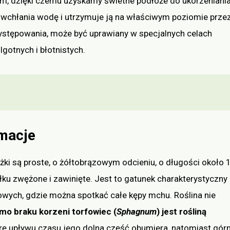
, dzięki czemu uzyskamy świetne podłoże do ukorzeniani
ko wchłania wodę i utrzymuje ją na właściwym poziomie prze
występowania, może być uprawiany w specjalnych celach
gotnych i błotnistych.
macje
yżki są proste, o żółtobrązowym odcieniu, o długości około 
łku zwężone i zawinięte. Jest to gatunek charakterystyczny
owych, gdzie można spotkać całe kępy mchu. Roślina nie
mo braku korzeni torfowiec (
Sphagnum
) jest rośliną
rę upływu czasu jego dolna część obumiera, natomiast gór