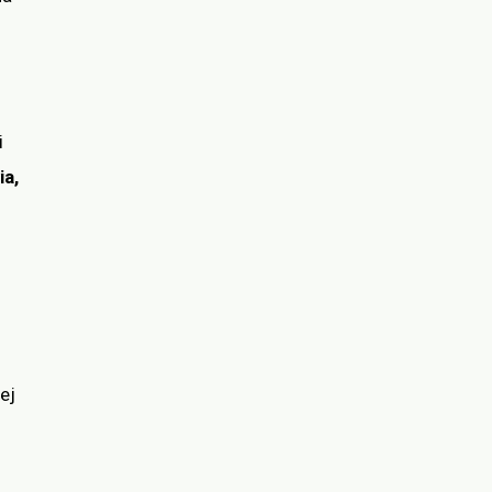
i
ia,
ej