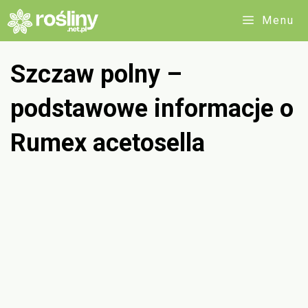
Przejdź
Menu
do
treści
Szczaw polny –
podstawowe informacje o
Rumex acetosella