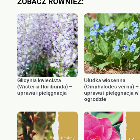
ZOBACZ RÓWNIEŻ:
Glicynia kwiecista
Ułudka wiosenna
(Wisteria floribunda) –
(Omphalodes verna) –
uprawa i pielęgnacja
uprawa i pielęgnacja w
ogrodzie