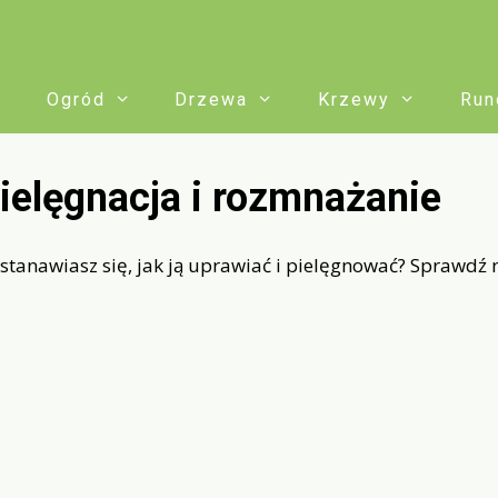
Ogród
Drzewa
Krzewy
Run
ielęgnacja i rozmnażanie
tanawiasz się, jak ją uprawiać i pielęgnować? Sprawdź 