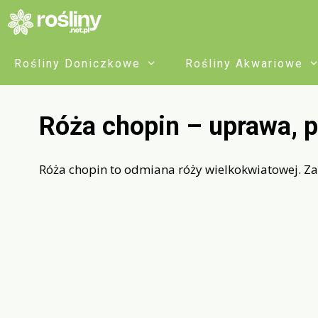
Przejdź
do
treści
Rośliny Doniczkowe
Rośliny Akwariowe
Róża chopin – uprawa, p
Róża chopin to odmiana róży wielkokwiatowej. Zas