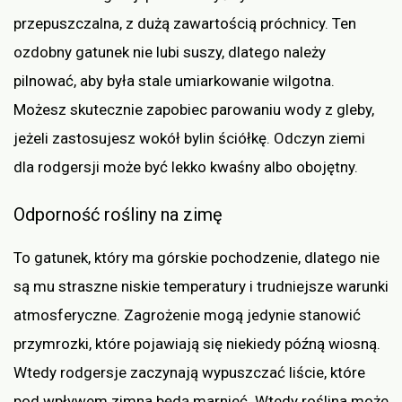
przepuszczalna, z dużą zawartością próchnicy. Ten
ozdobny gatunek nie lubi suszy, dlatego należy
pilnować, aby była stale umiarkowanie wilgotna.
Możesz skutecznie zapobiec parowaniu wody z gleby,
jeżeli zastosujesz wokół bylin ściółkę. Odczyn ziemi
dla rodgersji może być lekko kwaśny albo obojętny.
Odporność rośliny na zimę
To gatunek, który ma górskie pochodzenie, dlatego nie
są mu straszne niskie temperatury i trudniejsze warunki
atmosferyczne. Zagrożenie mogą jedynie stanowić
przymrozki, które pojawiają się niekiedy późną wiosną.
Wtedy rodgersje zaczynają wypuszczać liście, które
pod wpływem zimna będą marnieć. Wtedy roślina może