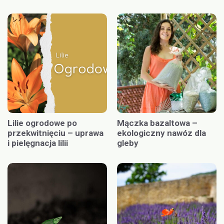
Lilie ogrodowe po
Mączka bazaltowa –
przekwitnięciu – uprawa
ekologiczny nawóz dla
i pielęgnacja lilii
gleby