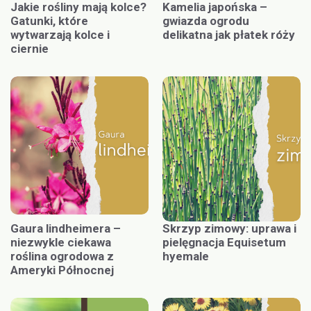
Jakie rośliny mają kolce?
Kamelia japońska –
Gatunki, które
gwiazda ogrodu
wytwarzają kolce i
delikatna jak płatek róży
ciernie
Gaura lindheimera –
Skrzyp zimowy: uprawa i
niezwykle ciekawa
pielęgnacja Equisetum
roślina ogrodowa z
hyemale
Ameryki Północnej