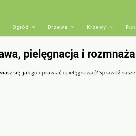
Ogród
Drzewa
Krzewy
Run
awa, pielęgnacja i rozmnaża
iasz się, jak go uprawiać i pielęgnować? Sprawdź nasze