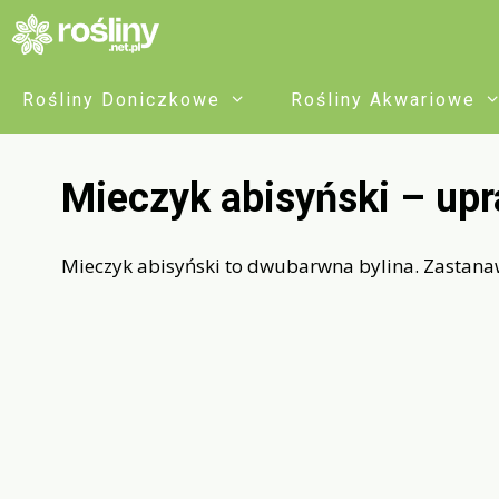
Przejdź
do
treści
Rośliny Doniczkowe
Rośliny Akwariowe
Mieczyk abisyński – upr
Mieczyk abisyński to dwubarwna bylina. Zastanaw