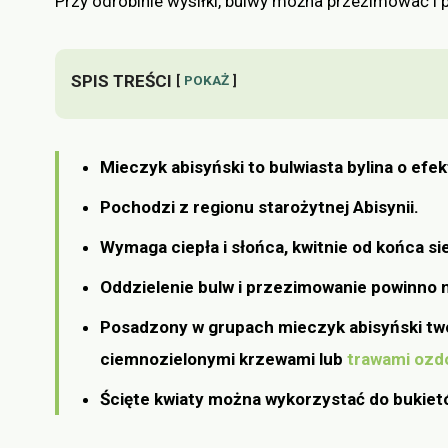
Przy odrobinie wysiłki, bulwy można przezimować i
SPIS TREŚCI
POKAŻ
Mieczyk abisyński to bulwiasta bylina o ef
Pochodzi z regionu starożytnej Abisynii.
Wymaga ciepła i słońca, kwitnie od końca si
Oddzielenie bulw i przezimowanie powinno 
Posadzony w grupach mieczyk abisyński twor
ciemnozielonymi krzewami lub
trawami ozd
Ścięte kwiaty można wykorzystać do bukiet