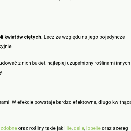
i kwiatów ciętych.
Lecz ze względu na jego pojedyncze
yjnie.
dować z nich bukiet, najlepiej uzupełniony roślinami innych
y.
linami. W efekcie powstaje bardzo efektowna, długo kwitnąc
ozdobne
oraz rośliny takie jak
lilie
,
dalie
,
lobelie
oraz szereg