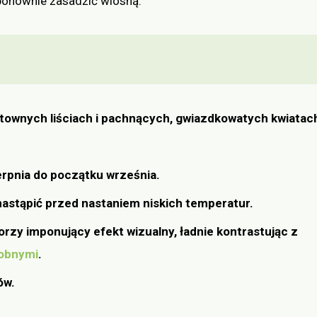
 ponownie zasadzić wiosną.
ektownych liściach i pachnących, gwiazdkowatych kwiatac
erpnia do początku września.
nastąpić przed nastaniem niskich temperatur.
zy imponujący efekt wizualny, ładnie kontrastując z
obnymi
.
ów.