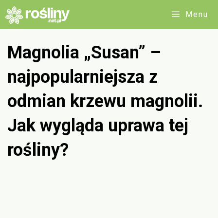
Przejdź
Menu
do
treści
Magnolia „Susan” –
najpopularniejsza z
odmian krzewu magnolii.
Jak wygląda uprawa tej
rośliny?