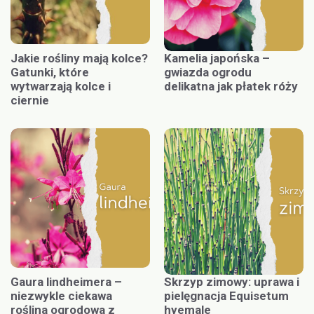
Jakie rośliny mają kolce?
Kamelia japońska –
Gatunki, które
gwiazda ogrodu
wytwarzają kolce i
delikatna jak płatek róży
ciernie
Gaura lindheimera –
Skrzyp zimowy: uprawa i
niezwykle ciekawa
pielęgnacja Equisetum
roślina ogrodowa z
hyemale