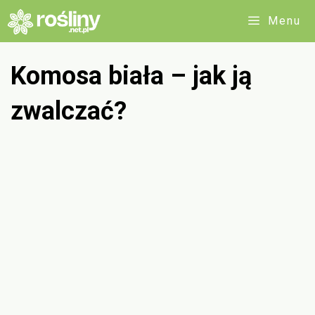
Przejdź
Menu
do
treści
Komosa biała – jak ją
zwalczać?