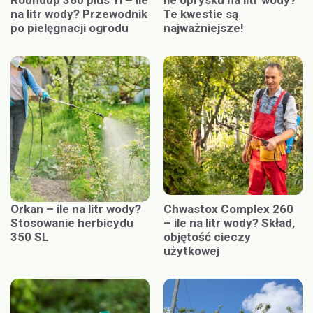
Roundup 360 plus 1l – ile
Ile oprysku na litr wody?
na litr wody? Przewodnik
Te kwestie są
po pielęgnacji ogrodu
najważniejsze!
Orkan – ile na litr wody?
Chwastox Complex 260
Stosowanie herbicydu
– ile na litr wody? Skład,
350 SL
objętość cieczy
użytkowej