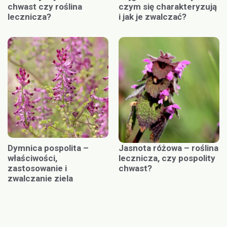
chwast czy roślina
czym się charakteryzują
lecznicza?
i jak je zwalczać?
Dymnica pospolita –
Jasnota różowa – roślina
właściwości,
lecznicza, czy pospolity
zastosowanie i
chwast?
zwalczanie ziela