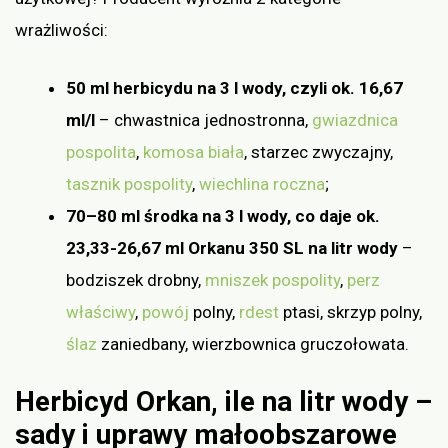
wrażliwości:
50 ml herbicydu na 3 l wody, czyli ok. 16,67
ml/l
– chwastnica jednostronna,
gwiazdnica
pospolita
,
komosa biała
, starzec zwyczajny,
tasznik pospolity
,
wiechlina roczna
;
70–80 ml środka na 3 l wody, co daje ok.
23,33-26,67 ml Orkanu 350 SL na litr wody
–
bodziszek drobny,
mniszek pospolity
,
perz
właściwy
,
powój
polny,
rdest
ptasi, skrzyp polny,
ślaz
zaniedbany, wierzbownica gruczołowata.
Herbicyd Orkan, ile na litr wody –
sady i uprawy małoobszarowe