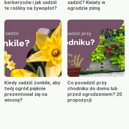
berberysów i jak sadzić
sadzić? Kwiaty w
te rośliny na żywopłot?
ogrodzie zimą
Kiedy sadzić żonkile, aby
Co posadzić przy
twój ogród pięknie
chodniku do domu lub
prezentował się na
przed ogrodzeniem? 20
wiosnę?
propozycji