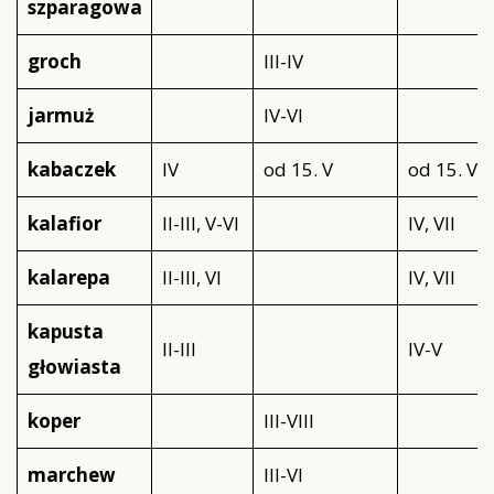
szparagowa
groch
III-IV
jarmuż
IV-VI
kabaczek
IV
od 15. V
od 15. V
kalafior
II-III, V-VI
IV, VII
kalarepa
II-III, VI
IV, VII
kapusta
II-III
IV-V
głowiasta
koper
III-VIII
marchew
III-VI