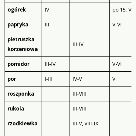
ogórek
IV
po 15. V
papryka
III
V-VI
pietruszka
III-IV
korzeniowa
pomidor
III-IV
V-VI
por
I-III
IV-V
V
roszponka
III-VIII
rukola
III-VIII
rzodkiewka
III-V, VIII-IX