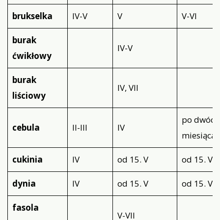
brukselka
IV-V
V
V-VI
burak
IV-V
ćwikłowy
burak
IV, VII
liściowy
po dwóch
cebula
II-III
IV
miesiąca
cukinia
IV
od 15. V
od 15. V
dynia
IV
od 15. V
od 15. V
fasola
V-VII