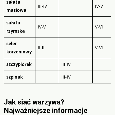
sałata
III-IV
IV-V
masłowa
sałata
IV-V
V-VI
rzymska
seler
II-III
V-VI
korzeniowy
szczypiorek
III-IV
szpinak
III-IV
Jak siać warzywa?
Najważniejsze informacje