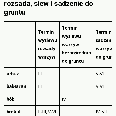
rozsada, siew i sadzenie do
gruntu
Termin
Termin
Termin
wysiewu
wysiewu
sadzenia
warzyw
rozsady
warzyw
bezpośrednio
warzyw
do grunt
do gruntu
arbuz
III
V-VI
bakłażan
III
V-VI
bób
IV
brokuł
II-III, V-VI
IV, VII