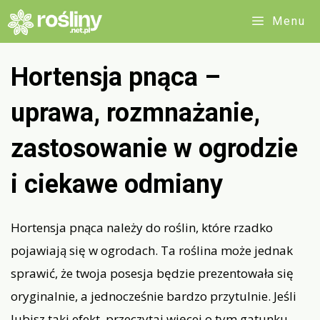
Przejdź
Menu
do
treści
Hortensja pnąca –
uprawa, rozmnażanie,
zastosowanie w ogrodzie
i ciekawe odmiany
Hortensja pnąca należy do roślin, które rzadko
pojawiają się w ogrodach. Ta roślina może jednak
sprawić, że twoja posesja będzie prezentowała się
oryginalnie, a jednocześnie bardzo przytulnie. Jeśli
lubisz taki efekt, przeczytaj więcej o tym gatunku