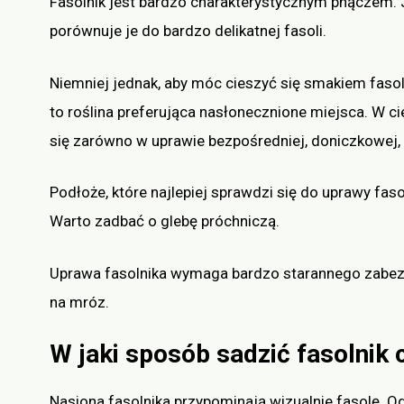
Fasolnik jest bardzo charakterystycznym pnączem. J
porównuje je do bardzo delikatnej fasoli.
Niemniej jednak, aby móc cieszyć się smakiem fasol
to roślina preferująca nasłonecznione miejsca. W ci
się zarówno w uprawie bezpośredniej, doniczkowej, j
Podłoże, które najlepiej sprawdzi się do uprawy fas
Warto zadbać o glebę próchniczą.
Uprawa fasolnika wymaga bardzo starannego zabezpi
na mróz.
W jaki sposób sadzić fasolnik 
Nasiona fasolnika przypominają wizualnie fasolę.