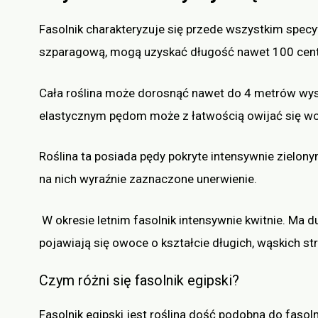
Fasolnik charakteryzuje się przede wszystkim spec
szparagową, mogą uzyskać długość nawet 100 cen
Cała roślina może dorosnąć nawet do 4 metrów wys
elastycznym pędom może z łatwością owijać się wo
Roślina ta posiada pędy pokryte intensywnie zielon
na nich wyraźnie zaznaczone unerwienie.
W okresie letnim fasolnik intensywnie kwitnie. Ma du
pojawiają się owoce o kształcie długich, wąskich s
Czym różni się fasolnik egipski?
Fasolnik egipski jest rośliną dość podobną do fasol