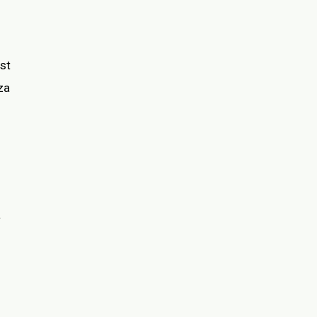
st
za
a