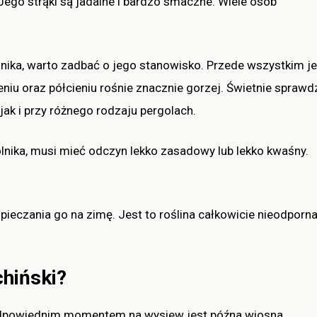
ego strąki są jadalne i bardzo smaczne. Wiele osób
nika, warto zadbać o jego stanowisko. Przede wszystkim je
eniu oraz półcieniu rośnie znacznie gorzej. Świetnie sprawd
ak i przy różnego rodzaju pergolach.
olnika, musi mieć odczyn lekko zasadowy lub lekko kwaśny.
eczania go na zimę. Jest to roślina całkowicie nieodporn
chiński?
 Odpowiednim momentem na wysiew jest późna wiosna,