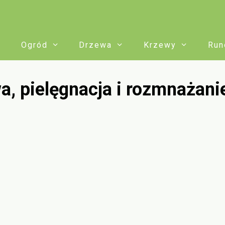
Ogród
Drzewa
Krzewy
Run
a, pielęgnacja i rozmnażani