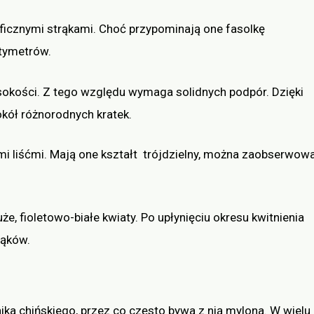
yficznymi strąkami. Choć przypominają one fasolkę
tymetrów.
okości. Z tego względu wymaga solidnych podpór. Dzięki
kół różnorodnych kratek.
ymi liśćmi. Mają one kształt trójdzielny, można zaobserwow
że, fioletowo-białe kwiaty. Po upłynięciu okresu kwitnienia
trąków.
nika chińskiego, przez co często bywa z nią mylona. W wielu