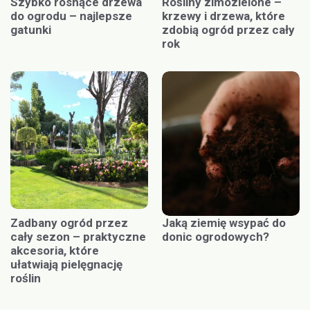
Szybko rosnące drzewa
Rośliny zimozielone –
do ogrodu – najlepsze
krzewy i drzewa, które
gatunki
zdobią ogród przez cały
rok
Zadbany ogród przez
Jaką ziemię wsypać do
cały sezon – praktyczne
donic ogrodowych?
akcesoria, które
ułatwiają pielęgnację
roślin