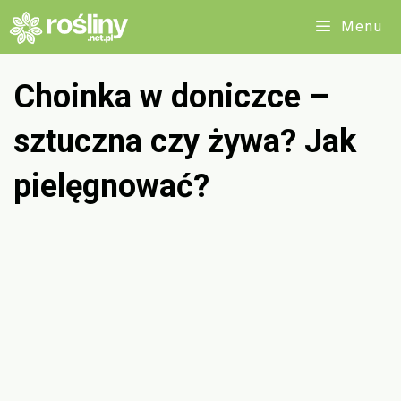
Przejdź
Menu
do
treści
Choinka w doniczce –
sztuczna czy żywa? Jak
pielęgnować?