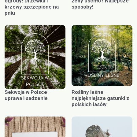
ogrody! Drzewka i
żeby uschło? Najlepsze
krzewy szczepione na
sposoby!
pniu
Sekwoja w Polsce –
Rośliny leśne –
uprawa i sadzenie
najpiękniejsze gatunki z
polskich lasów