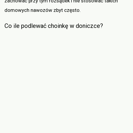
zachować przy tym rozsądek i nie stosować takich
domowych nawozów zbyt często.
Co ile podlewać choinkę w doniczce?