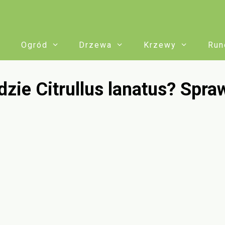
Ogród
Drzewa
Krzewy
Run
zie Citrullus lanatus? Spra