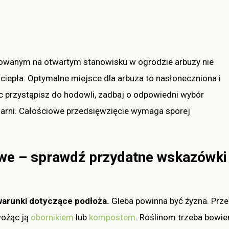
kowanym na otwartym stanowisku w ogrodzie arbuzy nie
iepła. Optymalne miejsce dla arbuza to nasłoneczniona i
ęc przystąpisz do hodowli, zadbaj o odpowiedni wybór
klarni. Całościowe przedsięwzięcie wymaga sporej
we – sprawdź przydatne wskazówki
warunki dotyczące podłoża.
Gleba powinna być żyzna. Prz
wożąc ją
obornikiem
lub
kompostem
. Roślinom trzeba bowi