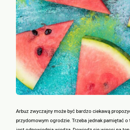
Arbuz zwyczajny może być bardzo ciekawą propozy
przydomowym ogrodzie. Trzeba jednak pamiętać o t
jest odpowiednia wiedza. Dowiedz się więcej na ten