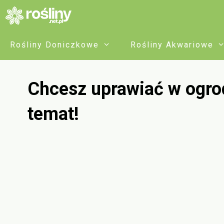
Przejdź
do
treści
Rośliny Doniczkowe
Rośliny Akwariowe
Chcesz uprawiać w ogrod
temat!