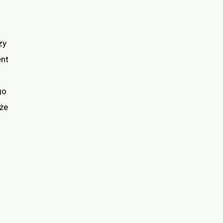
zy
ent
go
że