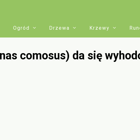
Ogród
Drzewa
Krzewy
Run
anas comosus) da się wyho