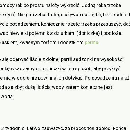
pomocy rąk po prostu należy wykręcić. Jedną ręką trzeba
 kręcić. Nie potrzeba do tego używać narzędzi, bez trudu u
zyć z posadzeniem, koniecznie rozetę trzeba przesuszyć, da
wać niewielki pojemnik z dziurkami (doniczkę) i podłoże.
iaskiem, kwaśnym torfem i dodatkiem
perlitu
.
się oderwać liście z dolnej partii sadzonki na wysokości
zonkę wsadzamy do doniczki w ten sposób, aby przykryć
iemia w ogóle nie powinna ich dotykać. Po posadzeniu należ
pada za zbyt dużą ilością wody, zatem konieczne jest
ć wodą.
j 3 tygodnie. Łatwo zauważyć, że proces ten dobiegł końca,