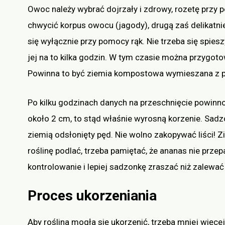
Owoc należy wybrać dojrzały i zdrowy, rozetę przy 
chwycić korpus owocu (jagody), drugą zaś delikatnie
się wyłącznie przy pomocy rąk. Nie trzeba się spies
jej na to kilka godzin. W tym czasie można przygoto
Powinna to być ziemia kompostowa wymieszana z p
Po kilku godzinach danych na przeschnięcie powinno 
około 2 cm, to stąd właśnie wyrosną korzenie. Sad
ziemią odsłonięty pęd. Nie wolno zakopywać liści! Z
roślinę podlać, trzeba pamiętać, że ananas nie prze
kontrolowanie i lepiej sadzonkę zraszać niż zalewa
Proces ukorzeniania
Aby roślina mogła się ukorzenić, trzeba mniej więce