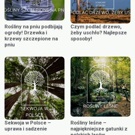
Rośliny na pniu podbijają
Czym podlać drzewo,
ogrody! Drzewka i
żeby uschło? Najlepsze
krzewy szczepione na
sposoby!
pniu
Sekwoja w Polsce –
Rośliny leśne –
uprawa i sadzenie
najpiękniejsze gatunki z
polskich lasów