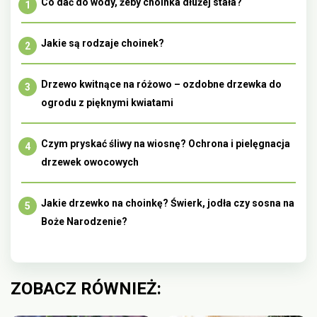
Co dać do wody, żeby choinka dłużej stała?
Jakie są rodzaje choinek?
Drzewo kwitnące na różowo – ozdobne drzewka do
ogrodu z pięknymi kwiatami
Czym pryskać śliwy na wiosnę? Ochrona i pielęgnacja
drzewek owocowych
Jakie drzewko na choinkę? Świerk, jodła czy sosna na
Boże Narodzenie?
ZOBACZ RÓWNIEŻ: