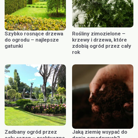
Szybko rosnące drzewa
Rośliny zimozielone –
do ogrodu – najlepsze
krzewy i drzewa, które
gatunki
zdobią ogród przez cały
rok
Zadbany ogród przez
Jaką ziemię wsypać do
cały sezon – praktyczne
donic ogrodowych?