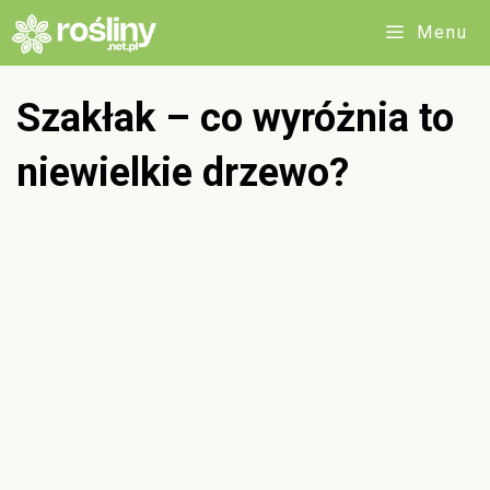
Przejdź
Menu
do
treści
Szakłak – co wyróżnia to
niewielkie drzewo?