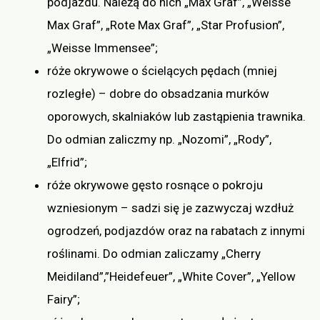
podjazdu. Należą do nich „Max Graf”, „Weisse
Max Graf”, „Rote Max Graf”, „Star Profusion”,
„Weisse Immensee”;
róże okrywowe o ścielących pędach (mniej
rozległe) – dobre do obsadzania murków
oporowych, skalniaków lub zastąpienia trawnika.
Do odmian zaliczmy np. „Nozomi”, „Rody”,
„Elfrid”;
róże okrywowe gęsto rosnące o pokroju
wzniesionym – sadzi się je zazwyczaj wzdłuż
ogrodzeń, podjazdów oraz na rabatach z innymi
roślinami. Do odmian zaliczamy „Cherry
Meidiland”,”Heidefeuer”, „White Cover”, „Yellow
Fairy”;