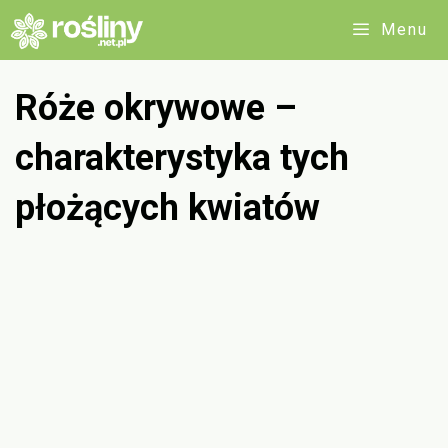
Przejdź
Menu
do
treści
Róże okrywowe –
charakterystyka tych
płożących kwiatów