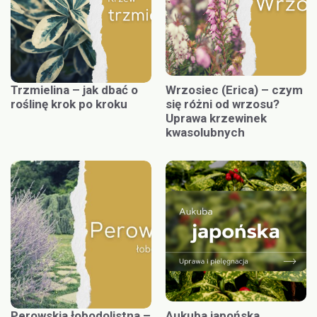
Trzmielina – jak dbać o
Wrzosiec (Erica) – czym
roślinę krok po kroku
się różni od wrzosu?
Uprawa krzewinek
kwasolubnych
Perowskia łobodolistna –
Aukuba japońska