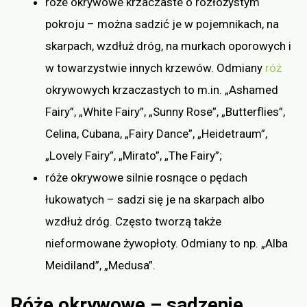
róże okrywowe krzaczaste o rozłożystym
pokroju – można sadzić je w pojemnikach, na
skarpach, wzdłuż dróg, na murkach oporowych i
w towarzystwie innych krzewów. Odmiany
róż
okrywowych krzaczastych to m.in. „Ashamed
Fairy”, „White Fairy”, „Sunny Rose”, „Butterflies”,
Celina, Cubana, „Fairy Dance”, „Heidetraum”,
„Lovely Fairy”, „Mirato”, „The Fairy”;
róże okrywowe silnie rosnące o pędach
łukowatych – sadzi się je na skarpach albo
wzdłuż dróg. Często tworzą także
nieformowane żywopłoty. Odmiany to np. „Alba
Meidiland”, „Medusa”.
Róże okrywowe – sadzenie