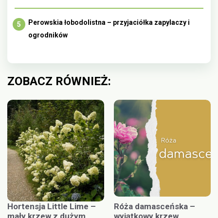
Perowskia łobodolistna – przyjaciółka zapylaczy i
ogrodników
ZOBACZ RÓWNIEŻ:
Hortensja Little Lime –
Róża damasceńska –
mały krzew z dużym
wyjątkowy krzew