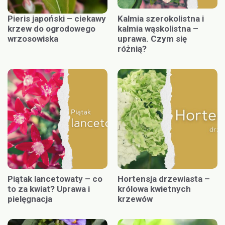
Pieris japoński – ciekawy
Kalmia szerokolistna i
krzew do ogrodowego
kalmia wąskolistna –
wrzosowiska
uprawa. Czym się
różnią?
Piątak lancetowaty – co
Hortensja drzewiasta –
to za kwiat? Uprawa i
królowa kwietnych
pielęgnacja
krzewów