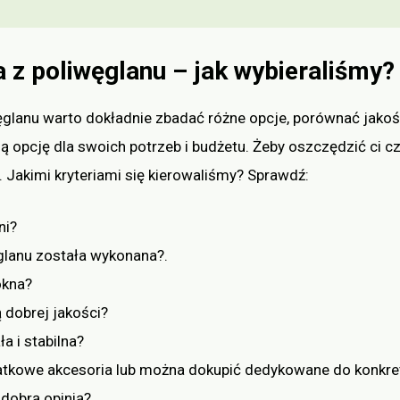
a z poliwęglanu – jak wybieraliśmy?
glanu warto dokładnie zbadać różne opcje, porównać jakość 
ą opcję dla swoich potrzeb i budżetu. Żeby oszczędzić ci 
 Jakimi kryteriami się kierowaliśmy? Sprawdź:
ni?
glanu została wykonana?.
okna?
 dobrej jakości?
ła i stabilna?
atkowe akcesoria lub można dokupić dedykowane do konkr
 dobrą opinią?