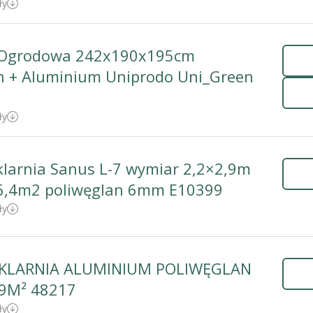
ły
a Ogrodowa 242x190x195cm
n + Aluminium Uniprodo Uni_Green
ły
larnia Sanus L-7 wymiar 2,2×2,9m
6,4m2 poliwęglan 6mm E10399
ły
ZKLARNIA ALUMINIUM POLIWĘGLAN
89M² 48217
ły