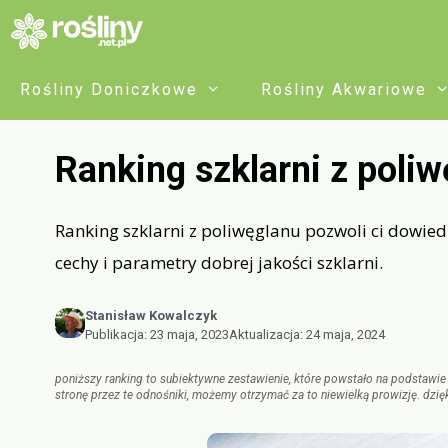
Przejdź
do
treści
Rośliny Doniczkowe
Rośliny Akwariowe
Ranking szklarni z poli
Ranking szklarni z poliwęglanu pozwoli ci dowiedzi
cechy i parametry dobrej jakości szklarni.
Stanisław Kowalczyk
Publikacja:
23 maja, 2023
Aktualizacja:
24 maja, 2024
poniższy ranking to subiektywne zestawienie, które powstało na podstawie b
stronę przez te odnośniki, możemy otrzymać za to niewielką prowizję. dzięk