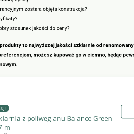
ancyjnym została objęta konstrukcja?
yfikaty?
obry stosunek jakości do ceny?
rodukty to najwyższej jakości szklarnie od renomowanyc
preferencjom, możesz kupować go w ciemno, będąc pewn
enowym.
CJI
klarnia z poliwęglanu Balance Green
67 m