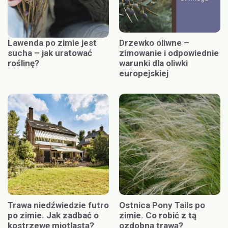
Lawenda po zimie jest
Drzewko oliwne –
sucha – jak uratować
zimowanie i odpowiednie
roślinę?
warunki dla oliwki
europejskiej
Trawa niedźwiedzie futro
Ostnica Pony Tails po
po zimie. Jak zadbać o
zimie. Co robić z tą
kostrzewę miotlastą?
ozdobną trawą?