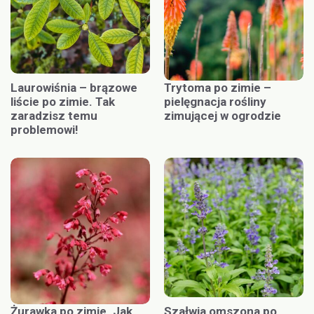
Laurowiśnia – brązowe
Trytoma po zimie –
liście po zimie. Tak
pielęgnacja rośliny
zaradzisz temu
zimującej w ogrodzie
problemowi!
Żurawka po zimie. Jak
Szałwia omszona po