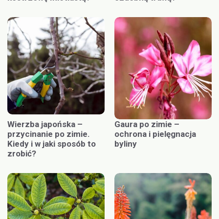
Wierzba japońska –
Gaura po zimie –
przycinanie po zimie.
ochrona i pielęgnacja
Kiedy i w jaki sposób to
byliny
zrobić?