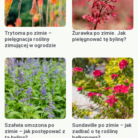
Trytoma po zimie –
Żurawka po zimie. Jak
pielęgnacja rośliny
pielęgnować tę bylinę?
zimującej w ogrodzie
Szałwia omszona po
Sundaville po zimie – jak
zimie – jak postępować z
zadbać o tę roślinę
tą byliną?
balkonową?