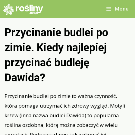
Przejdź
Menu
do
treści
Przycinanie budlei po
zimie. Kiedy najlepiej
przycinać budleję
Dawida?
Przycinanie budlei po zimie to ważna czynność,
która pomaga utrzymać ich zdrowy wygląd. Motyli
krzew (inna nazwa budlei Dawida) to popularna
roślina ozdobna, którą można zobaczyć w wielu
ogrodach. Podpowiadamy, jak wykonać jej