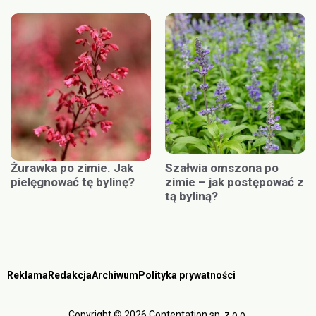
Żurawka po zimie. Jak
Szałwia omszona po
pielęgnować tę bylinę?
zimie – jak postępować z
tą byliną?
Reklama
Redakcja
Archiwum
Polityka prywatności
Copyright © 2026 Contentation sp. z o.o.