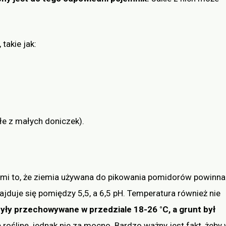
takie jak:
łe z małych doniczek).
ymi to, że ziemia używana do pikowania pomidorów powinna
ajduje się pomiędzy 5,5, a 6,5 pH. Temperatura również nie
były przechowywane w przedziale 18-26 °C, a grunt był
 roślinę, jednak nie za mocno. Bardzo ważny jest fakt, żeby