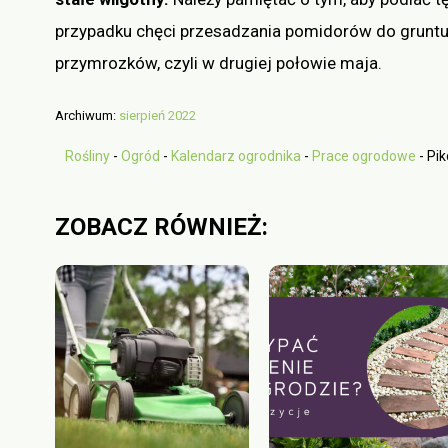
przypadku chęci przesadzania pomidorów do gruntu,
przymrozków, czyli w drugiej połowie maja.
Archiwum:
sierpień 2022
Rośliny
-
Ogród
-
Kalendarz ogrodnika
-
Prace ogrodowe
-
Pik
ZOBACZ RÓWNIEŻ: