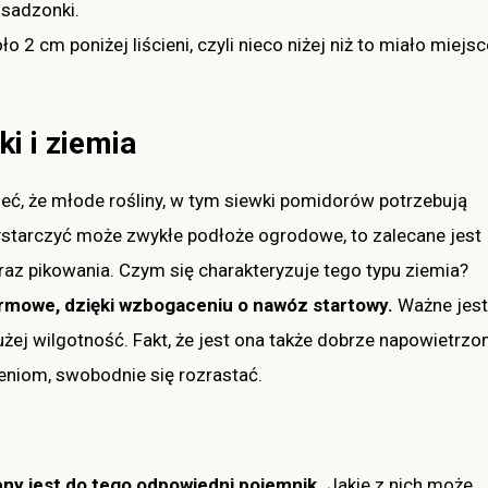
 sadzonki.
 2 cm poniżej liścieni, czyli nieco niżej niż to miało miejsc
i i ziemia
eć, że młode rośliny, w tym siewki pomidorów potrzebują
 wystarczyć może zwykłe podłoże ogrodowe, to zalecane jest
oraz pikowania. Czym się charakteryzuje tego typu ziemia?
armowe, dzięki wzbogaceniu o nawóz startowy.
Ważne jest
żej wilgotność. Fakt, że jest ona także dobrze napowietrzon
niom, swobodnie się rozrastać.
ny jest do tego odpowiedni pojemnik.
Jakie z nich może