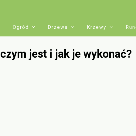
Ogród
Drzewa
Krzewy
Run
zym jest i jak je wykonać?