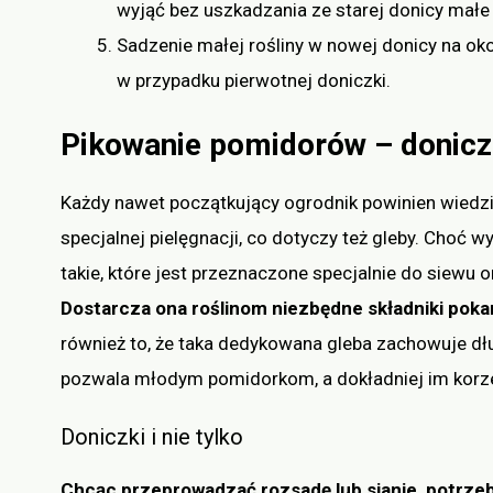
wyjąć bez uszkadzania ze starej donicy małe
Sadzenie małej rośliny w nowej donicy na około
w przypadku pierwotnej doniczki.
Pikowanie pomidorów – doniczk
Każdy nawet początkujący ogrodnik powinien wiedzi
specjalnej pielęgnacji, co dotyczy też gleby. Choć
takie, które jest przeznaczone specjalnie do siewu 
Do
starcza ona roślinom niezbędne składniki pok
również to, że taka dedykowana gleba zachowuje dłu
pozwala młodym pomidorkom, a dokładniej im korze
Doniczki i nie tylko
Chcąc przeprowadzać rozsadę lub sianie, potrzeb