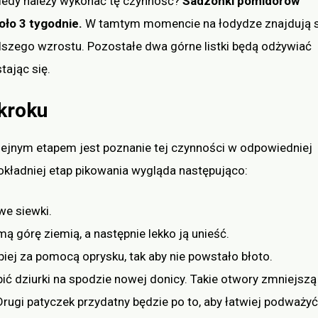
A kiedy należy wykonać tę czynność?
Sadzonki pomidorów
oło 3 tygodnie.
W tamtym momencie na łodydze znajdują s
lszego wzrostu. Pozostałe dwa górne listki będą odżywiać
tając się.
kroku
lejnym etapem jest poznanie tej czynności w odpowiedniej
okładniej etap pikowania wygląda następująco:
we siewki.
ą górę ziemią, a następnie lekko ją unieść.
piej za pomocą oprysku, tak aby nie powstało błoto.
ć dziurki na spodzie nowej donicy. Takie otwory zmniejszą
ugi patyczek przydatny będzie po to, aby łatwiej podważyć