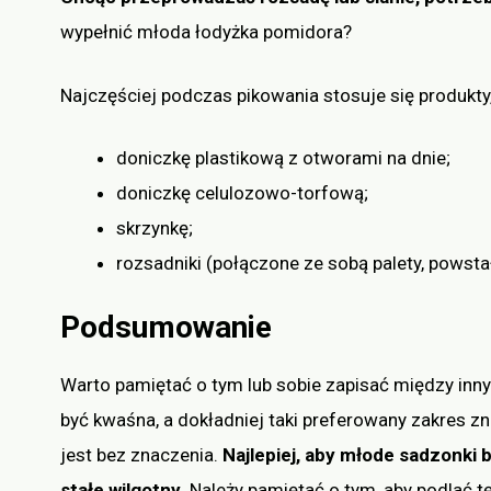
wypełnić młoda łodyżka pomidora?
Najczęściej podczas pikowania stosuje się produkty, 
doniczkę plastikową z otworami na dnie;
doniczkę celulozowo-torfową;
skrzynkę;
rozsadniki (połączone ze sobą palety, powsta
Podsumowanie
Warto pamiętać o tym lub sobie zapisać między inn
być kwaśna, a dokładniej taki preferowany zakres zn
jest bez znaczenia.
Najlepiej, aby młode sadzonki 
stałe wilgotny.
Należy pamiętać o tym, aby podlać tę