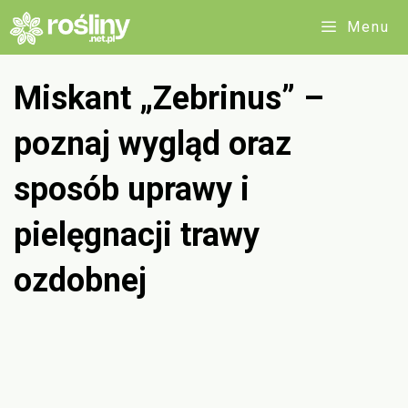
Przejdź
Menu
do
treści
Miskant „Zebrinus” –
poznaj wygląd oraz
sposób uprawy i
pielęgnacji trawy
ozdobnej