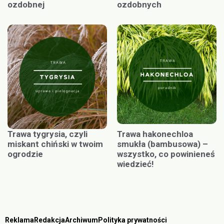
ozdobnej
ozdobnych
Trawa tygrysia, czyli
Trawa hakonechloa
miskant chiński w twoim
smukła (bambusowa) –
ogrodzie
wszystko, co powinieneś
wiedzieć!
Reklama
Redakcja
Archiwum
Polityka prywatności