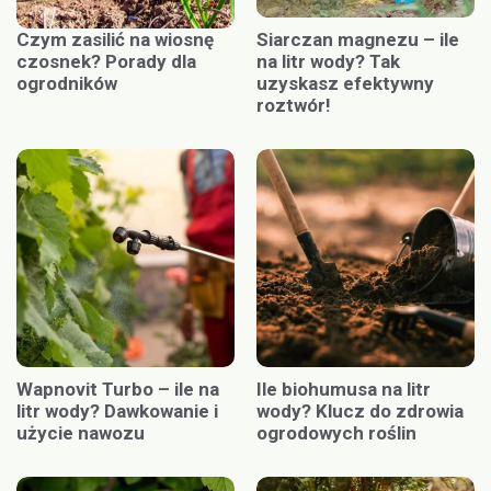
Czym zasilić na wiosnę
Siarczan magnezu – ile
czosnek? Porady dla
na litr wody? Tak
ogrodników
uzyskasz efektywny
roztwór!
Wapnovit Turbo – ile na
Ile biohumusa na litr
litr wody? Dawkowanie i
wody? Klucz do zdrowia
użycie nawozu
ogrodowych roślin