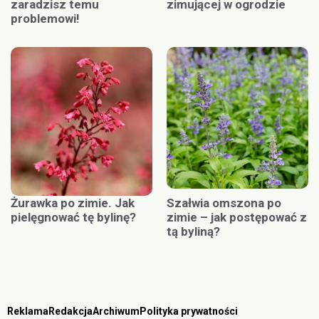
zaradzisz temu
zimującej w ogrodzie
problemowi!
Żurawka po zimie. Jak
Szałwia omszona po
pielęgnować tę bylinę?
zimie – jak postępować z
tą byliną?
Reklama
Redakcja
Archiwum
Polityka prywatności