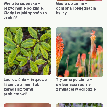
Wierzba japońska –
Gaura po zimie –
przycinanie po zimie.
ochrona i pielęgnacja
Kiedy i w jaki sposób to
byliny
zrobić?
Laurowiśnia – brązowe
Trytoma po zimie –
liście po zimie. Tak
pielęgnacja rośliny
zaradzisz temu
zimującej w ogrodzie
problemowi!