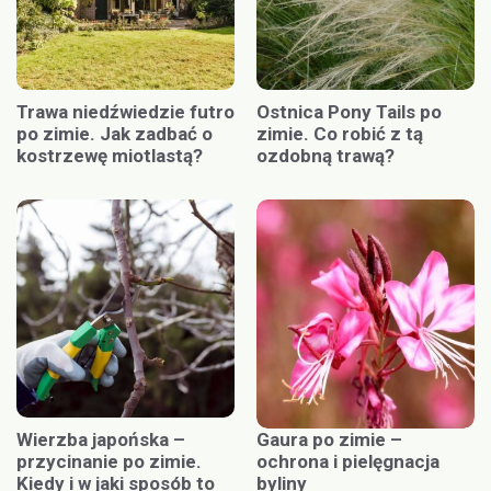
Trawa niedźwiedzie futro
Ostnica Pony Tails po
po zimie. Jak zadbać o
zimie. Co robić z tą
kostrzewę miotlastą?
ozdobną trawą?
Wierzba japońska –
Gaura po zimie –
przycinanie po zimie.
ochrona i pielęgnacja
Kiedy i w jaki sposób to
byliny