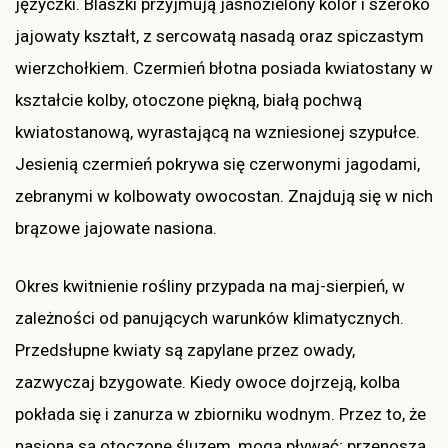
języczki. Blaszki przyjmują jasnozielony kolor i szeroko
jajowaty kształt, z sercowatą nasadą oraz spiczastym
wierzchołkiem. Czermień błotna posiada kwiatostany w
kształcie kolby, otoczone piękną, białą pochwą
kwiatostanową, wyrastającą na wzniesionej szypułce.
Jesienią czermień pokrywa się czerwonymi jagodami,
zebranymi w kolbowaty owocostan. Znajdują się w nich
brązowe jajowate nasiona.
Okres kwitnienie rośliny przypada na maj-sierpień, w
zależności od panujących warunków klimatycznych.
Przedsłupne kwiaty są zapylane przez owady,
zazwyczaj bzygowate. Kiedy owoce dojrzeją, kolba
pokłada się i zanurza w zbiorniku wodnym. Przez to, że
nasiona są otoczone śluzem, mogą pływać; przenoszą