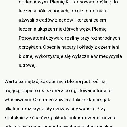
oddechowym. Plemię Kri stosowało roślinę do
leczenia bólu w nogach, Irokezi natomiast
używali okładów z pędów i korzeni celem
leczenia ukąszeń niektórych węży. Plemię
Potowatomi używało rośliny przy różnorodnych
obrzękach. Obecnie napary i okłady z czermieni
błotnej wykorzystuje się wyłącznie w medycynie
ludowej.
Warto pamiętać, że czermień błotna jest rośliną
trującą; dopiero ususzona albo ugotowana traci te
właściwości. Czermień zawiera takie składniki jak
alkaloid oraz kryształy szczawiany wapnia. Przy
kontakcie ze śluzówką układu pokarmowego można
odczuć pieczenie, ponadto występuje stan zapalny