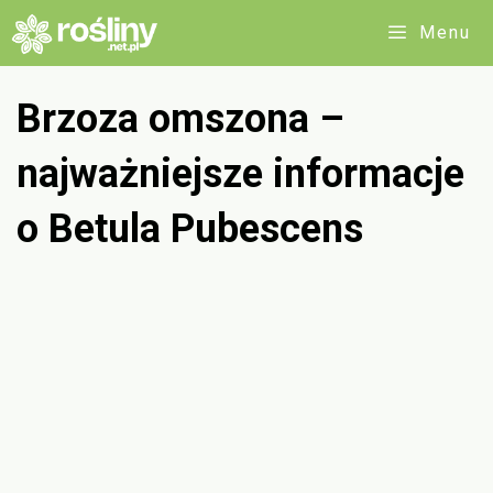
Przejdź
Menu
do
treści
Brzoza omszona –
najważniejsze informacje
o Betula Pubescens