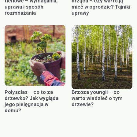
tlenowe – wymagania,
drżąca – czy warto ją
uprawa i sposób
mieć w ogrodzie? Tajniki
rozmnażania
uprawy
Polyscias – co to za
Brzoza youngii – co
drzewko? Jak wygląda
warto wiedzieć o tym
jego pielęgnacja w
drzewie?
domu?