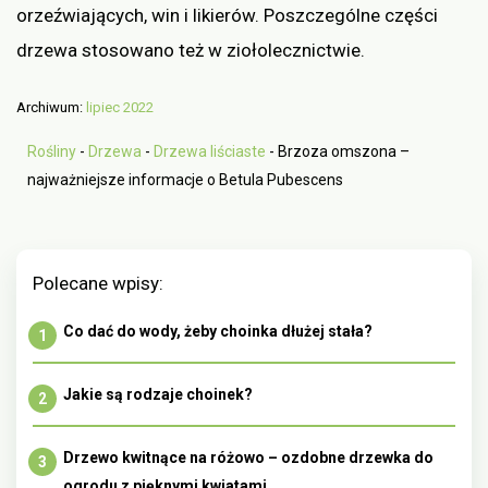
orzeźwiających, win i likierów. Poszczególne części
drzewa stosowano też w ziołolecznictwie.
Archiwum:
lipiec 2022
Rośliny
-
Drzewa
-
Drzewa liściaste
-
Brzoza omszona –
najważniejsze informacje o Betula Pubescens
Polecane wpisy:
Co dać do wody, żeby choinka dłużej stała?
Jakie są rodzaje choinek?
Drzewo kwitnące na różowo – ozdobne drzewka do
ogrodu z pięknymi kwiatami