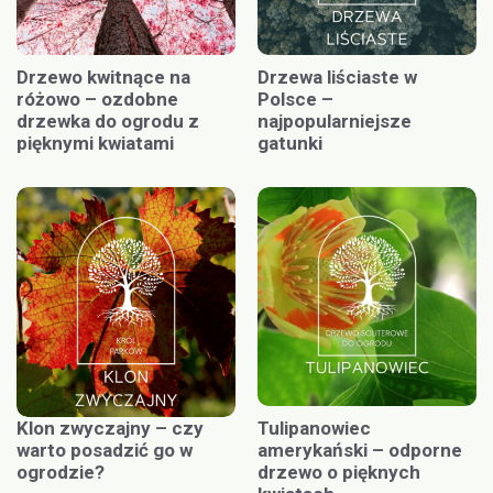
Drzewo kwitnące na
Drzewa liściaste w
różowo – ozdobne
Polsce –
drzewka do ogrodu z
najpopularniejsze
pięknymi kwiatami
gatunki
Klon zwyczajny – czy
Tulipanowiec
warto posadzić go w
amerykański – odporne
ogrodzie?
drzewo o pięknych