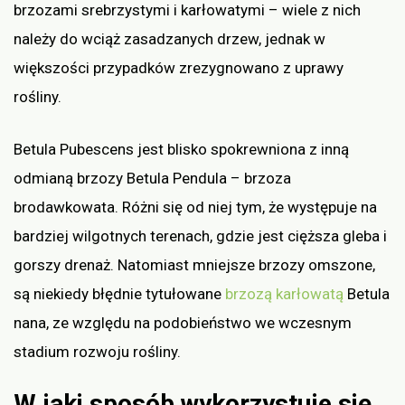
brzozami srebrzystymi i karłowatymi – wiele z nich
należy do wciąż zasadzanych drzew, jednak w
większości przypadków zrezygnowano z uprawy
rośliny.
Betula Pubescens jest blisko spokrewniona z inną
odmianą brzozy Betula Pendula – brzoza
brodawkowata. Różni się od niej tym, że występuje na
bardziej wilgotnych terenach, gdzie jest cięższa gleba i
gorszy drenaż. Natomiast mniejsze brzozy omszone,
są niekiedy błędnie tytułowane
brzozą karłowatą
Betula
nana, ze względu na podobieństwo we wczesnym
stadium rozwoju rośliny.
W jaki sposób wykorzystuje się