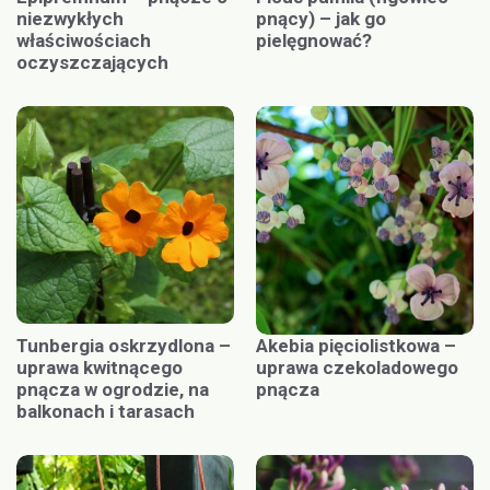
niezwykłych
pnący) – jak go
właściwościach
pielęgnować?
oczyszczających
Tunbergia oskrzydlona –
Akebia pięciolistkowa –
uprawa kwitnącego
uprawa czekoladowego
pnącza w ogrodzie, na
pnącza
balkonach i tarasach