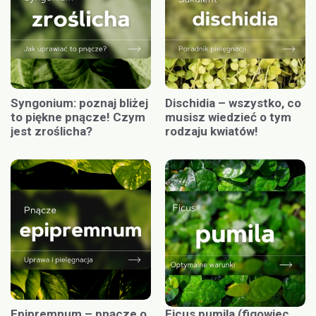
Syngonium: poznaj bliżej
Dischidia – wszystko, co
to piękne pnącze! Czym
musisz wiedzieć o tym
jest zroślicha?
rodzaju kwiatów!
Epipremnum – pnącze o
Ficus pumila (figowiec