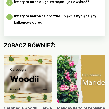
Kwiaty na taras długo kwitnące – jakie wybrać?
Kwiaty na balkon całoroczne – pięknie wyglądający
balkonowy ogród
ZOBACZ RÓWNIEŻ:
Ceropegia woodii – łatwe
Mandevilla to przepiękne