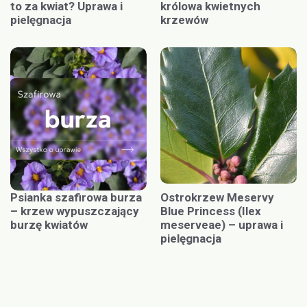
to za kwiat? Uprawa i
królowa kwietnych
pielęgnacja
krzewów
Psianka szafirowa burza
Ostrokrzew Meservy
– krzew wypuszczający
Blue Princess (Ilex
burzę kwiatów
meserveae) – uprawa i
pielęgnacja