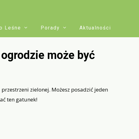
o Leśne
Porady
Aktualności
w ogrodzie może być
rzestrzeni zielonej. Możesz posadzić jeden
ać ten gatunek!