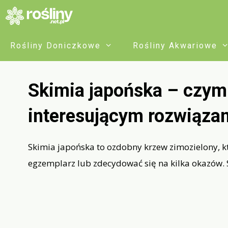
Przejdź
do
treści
Rośliny Doniczkowe
Rośliny Akwariowe
Skimia japońska – czym 
interesującym rozwiązan
Skimia japońska to ozdobny krzew zimozielony, 
egzemplarz lub zdecydować się na kilka okazów. 