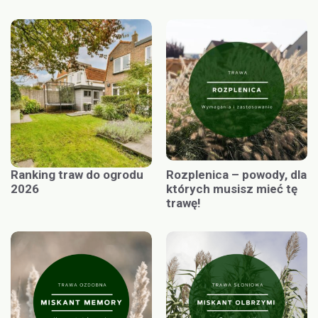
Ranking traw do ogrodu
Rozplenica – powody, dla
2026
których musisz mieć tę
trawę!