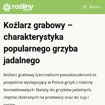
Przejdź
Menu
do
treści
Koźlarz grabowy –
charakterystyka
popularnego grzyba
jadalnego
Koźlarz grabowy (Leccinellum pseudoscabrum) to
pospolicie występujący w Polsce grzyb z rodziny
borowikowatych. Należy do grzybów jadalnych,
chętnie zbieranych na przetwory oraz do zup i
sosów.