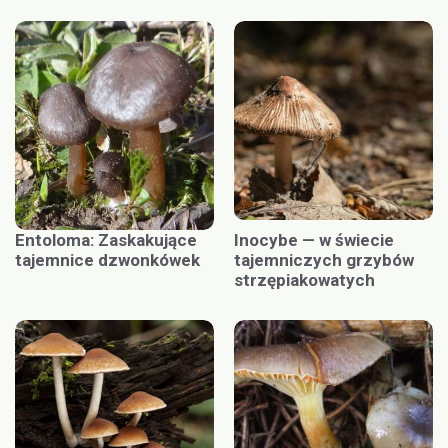
Entoloma: Zaskakujące
Inocybe — w świecie
tajemnice dzwonkówek
tajemniczych grzybów
strzępiakowatych