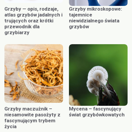
Grzyby — opis, rodzaje,
Grzyby mikroskopowe:
atlas grzybów jadalnych i
tajemnice
trujących oraz krótki
niewidzialnego świata
przewodnik dla
grzybów
grzybiarzy
Grzyby maczużnik –
Mycena – fascynujący
niesamowite pasożyty z
świat grzybówkowatych
fascynującym trybem
życia