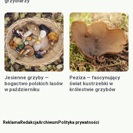
grzybiarzy
Jesienne grzyby —
Peziza — fascynujący
bogactwo polskich lasów
świat kustrzebki w
w październiku
królestwie grzybów
Reklama
Redakcja
Archiwum
Polityka prywatności