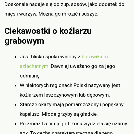
Doskonale nadaje się do zup, sosów, jako dodatek do
mięs i warzyw. Można go mrozić i suszyć.
Ciekawostki o koźlarzu
grabowym
Jest blisko spokrewniony z
borowikiem
szlachetnym
. Dawniej uważano go za jego
odmianę.
W niektórych regionach Polski nazywany jest
koźlarzem leszczynowym lub dębowym.
Starsze okazy mają pomarszczony i popękany
kapelusz. Młode grzyby są gładkie.
Po zmiażdżeniu jego trzonu wydziela się czarny
sok. To cecha charakterystyczna dla tego